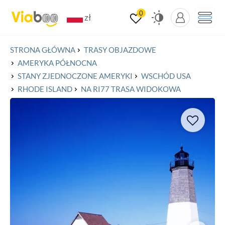
0
zł
€
STRONA GŁÓWNA
TRASY OBJAZDOWE
£
AMERYKA PÓŁNOCNA
$
STANY ZJEDNOCZONE AMERYKI
WSCHÓD USA
€
RHODE ISLAND
NA RI77 TRASA WIDOKOWA
¥
₽
€
€
€
$
¥