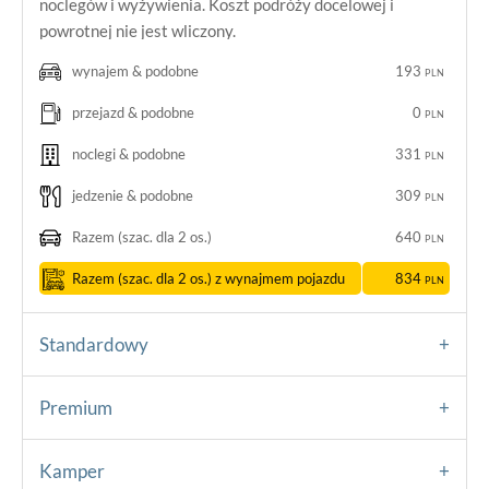
noclegów i wyżywienia. Koszt podróży docelowej i
powrotnej nie jest wliczony.
wynajem & podobne
193
PLN
przejazd & podobne
0
PLN
noclegi & podobne
331
PLN
jedzenie & podobne
309
PLN
Razem
(szac. dla 2 os.)
640
PLN
Razem
(szac. dla 2 os.) z wynajmem pojazdu
834
PLN
Standardowy
Premium
Kamper