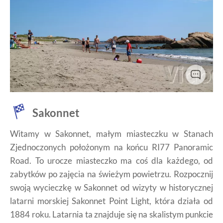
Sakonnet - Stany Zjednoczone Ameryki - Ameryka
Sakonnet
Północna - Trasa widokowa - commons.wikimedia.org
Witamy w Sakonnet, małym miasteczku w Stanach
Zjednoczonych położonym na końcu RI77 Panoramic
Road. To urocze miasteczko ma coś dla każdego, od
zabytków po zajęcia na świeżym powietrzu. Rozpocznij
swoją wycieczkę w Sakonnet od wizyty w historycznej
latarni morskiej Sakonnet Point Light, która działa od
1884 roku. Latarnia ta znajduje się na skalistym punkcie