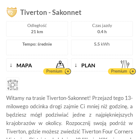
Tiverton - Stany Zjednoczone Ameryki - Ameryka
Tiverton
-
Sakonnet
2
Północna - Trasa widokowa - Wikimedia Commons
Odległość
Czas jazdy
21 km
0.4 h
Tempo: średnie
5.5
kWh
↓
↓
MAPA
PLAN
Premium
Premium
Witamy na trasie Tiverton-Sakonnet! Przejazd tego 13-
milowego odcinka drogi zajmie Ci mniej niż godzinę, a
będziesz mógł podziwiać jedne z najpiękniejszych
krajobrazów w okolicy. Rozpocznij swoją podróż w
Tiverton, gdzie możesz zwiedzić Tiverton Four Corners