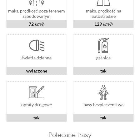
maks. prędkość poza terenem
maks. prędkość na
zabudowanym
autostradzie
72
km/h
129
km/h
światła dzienne
gaśnica
wyłączone
tak
opłaty drogowe
pasy bezpieczenstwa
tak
tak
Polecane trasy