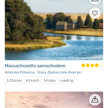
Massachusetts samochodem
Ameryka Północna - Stany Zjednoczone Ameryki
1,056 km
63 km/h
14 days
roadtrip