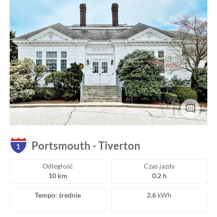
Portsmouth
-
Tiverton
1
Odległość
Czas jazdy
10 km
0.2 h
Tempo: średnie
2.6
kWh