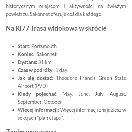
historycznym miejscom i aktywności na świeżym
powietrzu, Sakonnet oferuje coś dla każdego.
Na RI77 Trasa widokowa w skrócie
Start
:
Portsmouth
Koniec
:
Sakonnet
Dystans
:
31 km
Czas w podróży
:
1
day
Jak się dostać
:
Theodore Francis Green State
Airport (PVD)
Kiedy pojechać
:
May, June, July, August,
September, October
Więcej informacji
:
Więcej informacji znajdziesz w
sekcjach "plan etapu".
Zanim wyruszysz