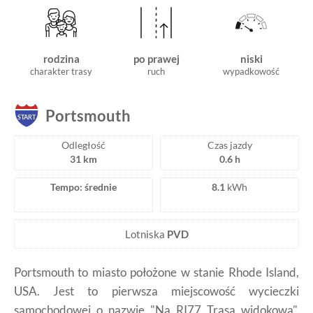
rodzina
po prawej
niski
charakter trasy
ruch
wypadkowość
Portsmouth
START
Odległość
Czas jazdy
31 km
0.6 h
Tempo: średnie
8.1
kWh
Lotniska
PVD
Portsmouth to miasto położone w stanie Rhode Island,
USA. Jest to pierwsza miejscowość wycieczki
samochodowej o nazwie "Na RI77 Trasa widokowa".