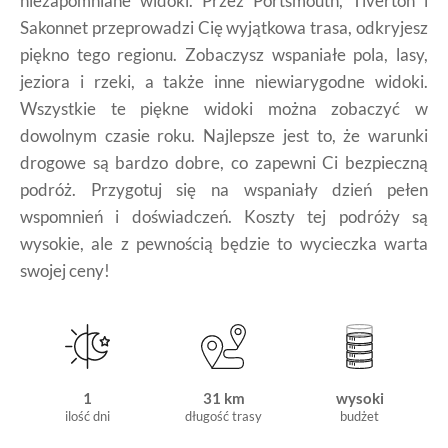
niezapomniane widoki. Przez Portsmouth, Tiverton i
PLN
Razem
(szac. dla 2 os.)
600
PLN
Sakonnet przeprowadzi Cię wyjątkowa trasa, odkryjesz
piękno tego regionu. Zobaczysz wspaniałe pola, lasy,
Razem
(szac. dla 2 os.) z wynajmem pojazdu
1,567
PLN
jeziora i rzeki, a także inne niewiarygodne widoki.
Wszystkie te piękne widoki można zobaczyć w
dowolnym czasie roku. Najlepsze jest to, że warunki
drogowe są bardzo dobre, co zapewni Ci bezpieczną
podróż. Przygotuj się na wspaniały dzień pełen
wspomnień i doświadczeń. Koszty tej podróży są
wysokie, ale z pewnością będzie to wycieczka warta
swojej ceny!
1
31 km
wysoki
ilość dni
długość trasy
budżet