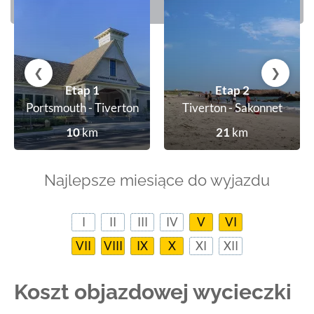
;
❮
❯
Etap 1
Etap 2
Portsmouth - Tiverton
Tiverton - Sakonnet
10
km
21
km
Najlepsze miesiące do wyjazdu
I
II
III
IV
V
VI
VII
VIII
IX
X
XI
XII
Koszt objazdowej wycieczki