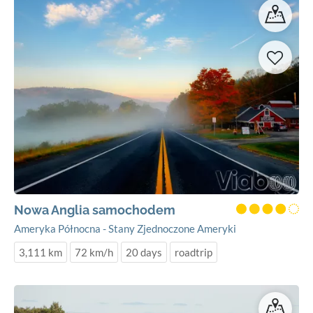
Nowa Anglia samochodem
Ameryka Północna - Stany Zjednoczone Ameryki
3,111 km
72 km/h
20 days
roadtrip