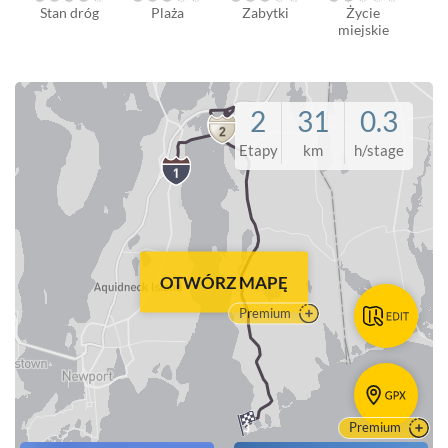
Stan dróg
Plaża
Zabytki
Życie
miejskie
2
31
0.3
Etapy
km
h/stage
OTWÓRZ MAPĘ
Premium
Premium